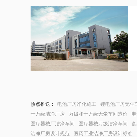
热点推送：
电池厂房净化施工
锂电池厂房无尘
十万级洁净厂房
万级和十万级无尘车间造价
电
医疗器械厂洁净车间
医疗器械万级洁净车间
食
洁净厂房设计规范
医药工业洁净厂房设计标准