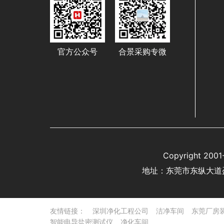
官方公众号
合景采购专微
Copyright 
地址：东莞市东纵大道
友情链接：
深圳净化工程公司
洁净车间
东莞厂房
智能电导盐密测试仪
净化车间