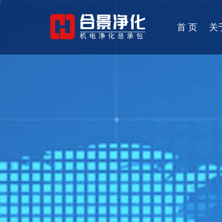
首 页
关