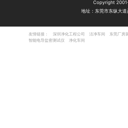
Copyright 
地址：东莞市东纵大道
友情链接：
深圳净化工程公司
洁净车间
东莞厂房
智能电导盐密测试仪
净化车间