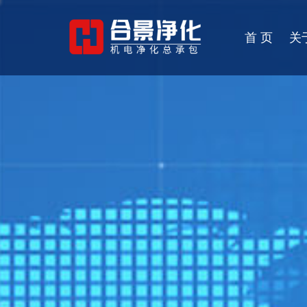
首 页
关