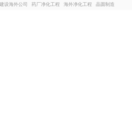
建设海外公司
药厂净化工程
海外净化工程
晶圆制造
越南分公司
芯片厂无尘车间
食品厂净化车间装修
程装修
电池厂房净化工程装修
合景建设海外分公司
尘车间