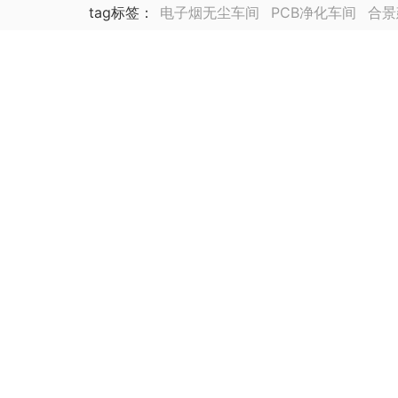
tag标签
：
电子烟无尘车间
PCB净化车间
合景
锂电池厂净化车间装修
合景海外公司
泰国公司
集成电路封装测试厂
动力电池
医药车间净化工
生物医药
芯片厂房无尘车间装修
医药实验室无