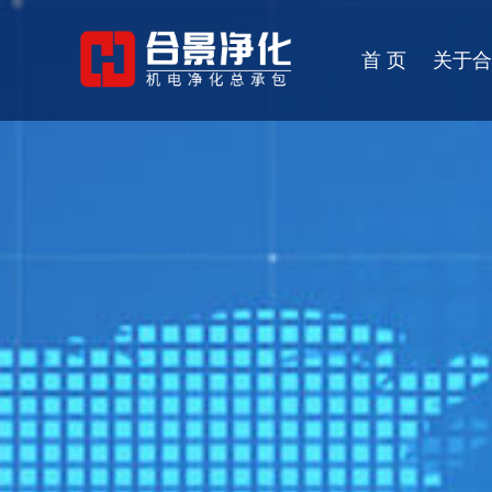
首 页
关于合