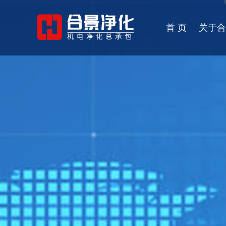
首 页
关于合