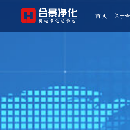
首 页
关于合