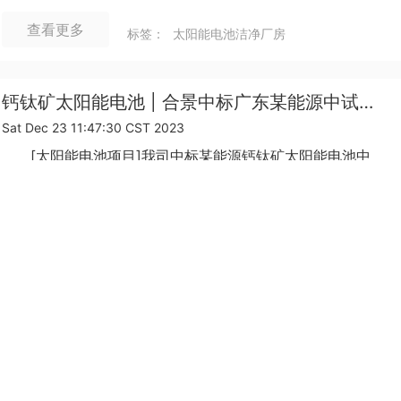
查看更多
标签：
太阳能电池洁净厂房
钙钛矿太阳能电池 | 合景中标广东某能源中试线项目
Sat Dec 23 11:47:30 CST 2023
[太阳能电池项目]我司中标某能源钙钛矿太阳能电池中
试线洁净厂房建设项目。
查看更多
标签：
太阳能电池洁净厂房
1
车间
电池厂房车间洁净工程案例
电子厂房净化车间
子厂车间洁净工程案例
药厂车间净化工程
惠州净化工程公司