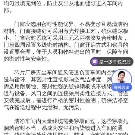
均匀且填充到位，防止灰尘从地面缝隙进入车间内
部。
门窗应选用密封性能优异、不易变形且易清洁的
材料。门窗接缝处可采用激光焊接工艺，确保缝隙极
小。门窗密封系统可采用三元乙丙橡胶复合密封条，
门扇四周设置多级密封结构。门窗开启方式和锁具的
设置要合理，便于人员和物料进出的同时，保障车间
的密封性与安全性。
是一级总包资质
芯片厂房无尘车间
通风管道负责车间内空气的输
送与循环，其密封性直接影响空气洁净度。风管材料
需选用耐腐蚀、密封性强的镀锌钢板或不锈钢管。管
道与设备、风口之间的连接采用柔性连接方式。管道
安装完成后，需进行严格的密封性检测，确保洁净空
气在输送过程中无泄漏、无污染。
洁净车间内大量线缆需要穿墙而过，这些穿墙孔
洞若密封不当，易成为灰尘和污染物进入车间的通