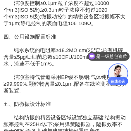
洁净度控制≥0.1μm粒子浓度不超过10000
个/m3(ISO 5级);≥0.3μm粒子浓度不超过1020
个/m3(ISO 5级);微振动控制的精密设备区域振幅不大
于1μm;静电控制的表面电阻106-109Ω。
四、公用设施配置标准
纯水系统的电阻率≥18.2MΩ·cm(25℃);总有机碳
是一级总包资质
含量≤5μg/L;细菌总数≤10CFU/100ml;系统采用循环供
水，流速不低于1m/s。
洁净室特气管道采用EP级不锈钢;气体纯度
≥99.999%;颗粒物含量≤0.1μm;配备在线监测和应急切
断装置。
五、防微振设计标准
结构防振的精密设备区域设置独立基础;结构振动
频率控制在25Hz以下;采用弹簧隔振器，隔振效率不
低于95%;设备基础与建筑结构设置隔离缝。