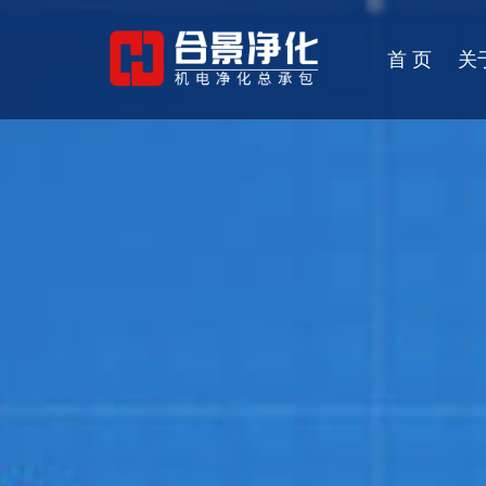
首 页
关