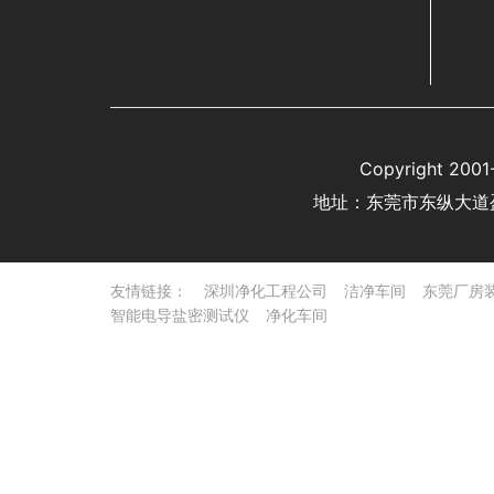
Copyright 
地址：东莞市东纵大道
友情链接：
深圳净化工程公司
洁净车间
东莞厂房
智能电导盐密测试仪
净化车间