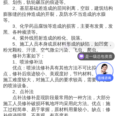
损、划伤，轨轮碾压的痕迹等。
2、基层基础差造成的层间剥离，空鼓，建筑结构
膨胀缝的拉伸造成的开裂，及防水不当造成的水臌
等。
3、化学药品腐蚀等造成的损害，主要有发黄，发
黑、各种顽渍等。
4、紫外线照射造成的粉化、脱落。
5、施工人员本身或原材料形成的缺陷，如凹窝，
能做百级车间和千级车间
粉光颗粒、汗渍、空气微尘污染、飞虫、爬虫。
修补方案如下：
是一级总包资质
1、喷涂修补法
优点：喷涂法修补具有其他方法不可比拟的优
点，修补后痕迹较小、美观度好，节约材料。 缺点：
施工难度较大，对施工人员的要求较高，需要有专业
的喷涂设备。
2、点补法
点补法修补是现阶段最常用的一种方法，大部分
施工人员修补破损环氧地坪均采用此方法。优点：施
工过程简单、易于掌握，原材料用量较小。缺点：修
补痕迹明显、不美观、有高度差。