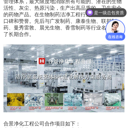
管理体系，最大限度地消除所有可能的、潜在的生物
活性、灰尘、热原污染，生产出高品质的、卫生安全
是一级总包资质
的药物产品。在生物制药洁净工程行业获得了良好的
口碑和赞誉。先后与广发制药、康泰生物、联邦制
药、曼秀雷敦、晨光生物、香雪制药等行业名企建立
了长期合作。
合景净化工程公司
合作项目如下：