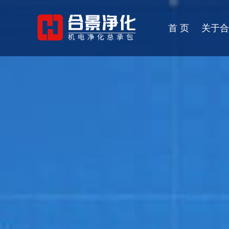
首 页
关于合