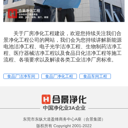
关于
厂房净化工程
建设，欢迎您持续关注我们
合
景净化工程公司
的网站，我们会为您持续讲解
新能源
电池洁净工程
、
电子光学洁净工程
、
生物制药洁净工
程
、
医疗器械洁净工程
以及
食品日化洁净工程
等施工
流程、各项要求以及解读
各类工业洁净厂房标准。
食品厂洁净车间
食品厂净化工程
食品车间工程
中国净化业3A企业
东莞市东纵大道盈锋商务中心A座（合景集团）
版权所有 Copyright 2001-2022