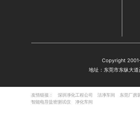
Copyright 
地址：东莞市东纵大道
友情链接：
深圳净化工程公司
洁净车间
东莞厂房
智能电导盐密测试仪
净化车间