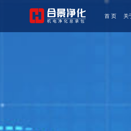
首 页
关