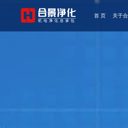
首 页
关于合