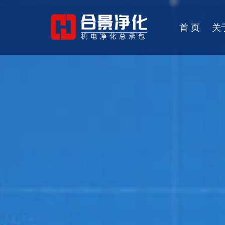
首 页
关