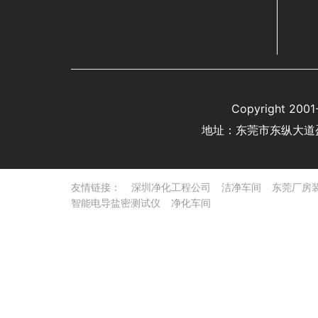
Copyright 
地址：东莞市东纵大道
友情链接：
深圳净化工程公司
洁净车间
东莞厂房
智能电导盐密测试仪
净化车间