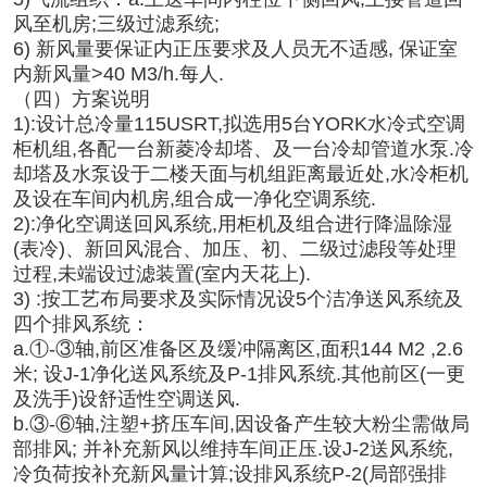
风至机房;三级过滤系统;
6) 新风量要保证内正压要求及人员无不适感, 保证室
内新风量>40 M3/h.每人.
（四）方案说明
1):设计总冷量115USRT,拟选用5台YORK水冷式空调
柜机组,各配一台新菱冷却塔、及一台冷却管道水泵.冷
却塔及水泵设于二楼天面与机组距离最近处,水冷柜机
及设在车间内机房,组合成一净化空调系统.
2):净化空调送回风系统,用柜机及组合进行降温除湿
(表冷)、新回风混合、加压、初、二级过滤段等处理
过程,未端设过滤装置(室内天花上).
3) :按工艺布局要求及实际情况设5个洁净送风系统及
四个排风系统：
a.①-③轴,前区准备区及缓冲隔离区,面积144 M2 ,2.6
米; 设J-1净化送风系统及P-1排风系统.其他前区(一更
及洗手)设舒适性空调送风.
b.③-⑥轴,注塑+挤压车间,因设备产生较大粉尘需做局
部排风; 并补充新风以维持车间正压.设J-2送风系统,
冷负荷按补充新风量计算;设排风系统P-2(局部强排