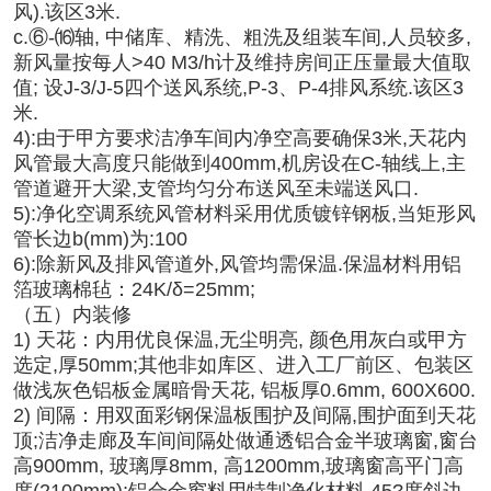
风).该区3米.
c.⑥-⒃轴, 中储库、精洗、粗洗及组装车间,人员较多,
新风量按每人>40 M3/h计及维持房间正压量最大值取
值; 设J-3/J-5四个送风系统,P-3、P-4排风系统.该区3
米.
4):由于甲方要求洁净车间内净空高要确保3米,天花内
风管最大高度只能做到400mm,机房设在С-轴线上,主
管道避开大梁,支管均匀分布送风至未端送风口.
5):净化空调系统风管材料采用优质镀锌钢板,当矩形风
管长边b(mm)为:100
6):除新风及排风管道外,风管均需保温.保温材料用铝
箔玻璃棉毡：24K/δ=25mm;
（五）内装修
1) 天花：内用优良保温,无尘明亮, 颜色用灰白或甲方
选定,厚50mm;其他非如库区、进入工厂前区、包装区
做浅灰色铝板金属暗骨天花, 铝板厚0.6mm, 600X600.
2) 间隔：用双面彩钢保温板围护及间隔,围护面到天花
顶;洁净走廊及车间间隔处做通透铝合金半玻璃窗,窗台
高900mm, 玻璃厚8mm, 高1200mm,玻璃窗高平门高
度(2100mm);铝合金窗料用特制净化材料,45?度斜边,