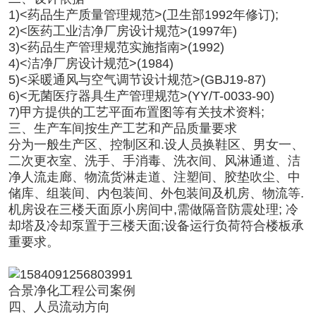
1)<药品生产质量管理规范>(卫生部1992年修订);
2)<医药工业洁净厂房设计规范>(1997年)
3)<药品生产管理规范实施指南>(1992)
4)<洁净厂房设计规范>(1984)
5)<采暖通风与空气调节设计规范>(GBJ19-87)
6)<无菌医疗器具生产管理规范>(YY/T-0033-90)
7)甲方提供的工艺平面布置图等有关技术资料;
三、生产车间按生产工艺和产品质量要求
分为一般生产区、控制区和.设人员换鞋区、男女一、
二次更衣室、洗手、手消毒、洗衣间、风淋通道、洁
净人流走廊、物流货淋走道、注塑间、胶垫吹尘、中
储库、组装间、内包装间、外包装间及机房、物流等.
机房设在三楼天面原小房间中,需做隔音防震处理; 冷
却塔及冷却泵置于三楼天面;设备运行负荷符合楼板承
重要求。
合景净化工程公司案例
四、人员流动方向