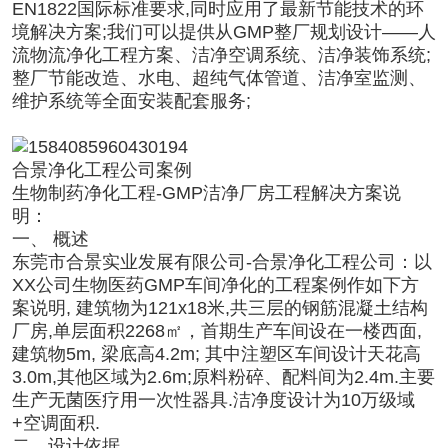
EN1822国际标准要求,同时应用了最新节能技术的环
境解决方案;我们可以提供从GMP整厂规划设计——人
流物流
净化工程
方案、洁净空调系统、洁净装饰系统;
整厂节能改造、水电、超纯气体管道、洁净室监测、
维护系统等全面安装配套服务;
合景净化工程公司案例
生物
制药净化工程
-GMP洁净厂房工程解决方案说
明：
一、 概述
东莞市合景实业发展有限公司-合景
净化工程公司
：以
XX公司生物医药GMP车间净化的工程案例作如下方
案说明, 建筑物为121x18米,共三层的钢筋混凝土结构
厂房,单层面积2268㎡，首期生产车间设在一楼西面,
建筑物5m, 梁底高4.2m; 其中注塑区车间设计天花高
3.0m,其他区域为2.6m;原料粉碎、配料间为2.4m.主要
生产无菌医疗用一次性器具.洁净度设计为10万级域
+空调面积.
二、设计依据