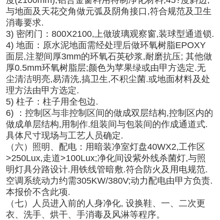
与地面及天花交角做元弧及阴角接口,符合规范及卫生
消毒要求.
3) 密闭门：800X2100,上做玻璃观察窗,装球型通道锁.
4) 地面：原水泥地面需经处理后做环氧树脂EPOXY
面层,注塑间厚3mm的环氧石英砂浆,耐磨抗压; 其他做
厚0.5mm环氧树脂层;颜色为苹果绿或由甲方选定.无
尘清洁明亮,易清洗,搞卫生,不积尘菌.或地面材料及处
理方法由甲方选定.
5) 柱子：柱子用全包边.
6) ：控制区与非控制区间的做成双层结构,控制区内的
做成单层结构,用制作.组装间与包装间的作成通道式.
具体尺寸现场与工艺人员确定.
（六）照明、配电：用暗装净室灯盘40WX2,工作区
>250Lux,走道>100Lux;净化间设紫外线杀菌灯,与照
明灯具分路设计.用铁线管暗敷.符合防火及用电规范.
空调系统动力约需305KW/380V;动力配电由甲方负责.
本报价不含此项.
（七）人员进入前的人身净化, 设换鞋、一、二次更
衣、洗手、烘干、手消毒及风淋等程序。