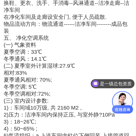
换鞋、更衣、洗手、手消毒--风淋通道--洁净走廊--洁
净车间
在净化车间及走廊设安全门, 便于人员疏散.
物品流动方向：物流通道------洁净车间--------成品包
装
五、 净化空调系统
(一) 气象资料
夏季空调：33℃
冬季通风：14.1℃
(二) 夏季室外计算湿球:27.9℃
相对:83%
夏季通风相对: 70%;
是一级总包资质
冬季空调: 5℃
冬季空调相对:72%;
(三) 室内设计参数:
1)：车间域10万级, 共 2160 M2 ,
2)压力：洁净车间内保持正压, 与室外静?10Pa
3)：18~26℃;
4)：50~65% ;
5)气流组织：a.上送车间内柱位下侧回风,上接管道回