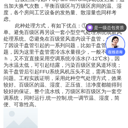
当加大换气次数，平衡百级区与万级区房间的温、湿
度，各个房间工艺设备的发热量、散湿量也同样考
虑。
此种处理方式，有如下优点：①空气处理系统简
是一级总包资质
单。避免百级区再另设一套小型空气处理系统或新风
处理系统。②避免在百级竖风道内设干盘管，也避免
了因设干盘管引起的一系列问题，比如干盘管冷源问
题，因为这里干盘管需冷冻水量很少，一般不足2ｍ3/
ｈ，又不宜直接采用空调系统冷冻水(7-12℃水)，因
为水温太低，可引起结露，污染百级区竖风道环境；
装干盘管后引起FFU系统风机压头不足，需再加压等
问题。工程实践证明，采用此种空气处理方式，效果
较好。百级区的温、湿度、正压值、洁净度都能得到
较好的保证。整个流水线，万级区和百级区为一套空
调系统，同时运行,统一控制,统一调节温、湿度，简
便、可靠性高。