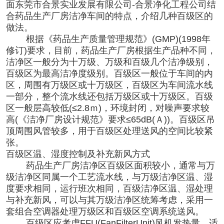
面东莞市合景实业发展有限公司-合景
净化工程公司
结
合药品生产厂房洁净车间的特点，介绍几种百级区的
做法。
根据《药品生产质量管理规范》(GMP)(1998年
修订)要求，目前，药品生产厂房根据生产品种不同，
洁净区一般分为十万级、万级和百级几个洁净级别，
百级区为最高洁净度级别。百级区一般位于车间的内
区，周围有万级区或十万级区，百级区为车间流水线
一部分，整个流水线还包括万级区或十万级区。百级
区一般层高较低(≤2.8ｍ)，环境封闭，对噪声要求较
高(《
洁净厂房设计
规范》要求≤65dB(Ａ))。百级区吊
顶周围风管较多，用于百级区处理送风的空间比较紧
张。
百级区温、湿度控制及补充新风方式
药品生产厂房
洁净区百级区面积较小，通常与万
级洁净区同属一个工艺流水线，与万级洁净区温、湿
度要求相同，运行班次相同，百级洁净区温、湿处理
与补充新风，可以与其万级洁净区统筹考虑，采用一
套组合空调器处理万级区和百级区空调系统送风。
百级区应考虑FFU(FanFilterUnit)风机发热量，适