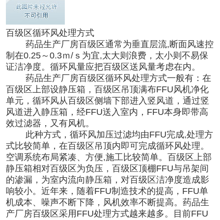
百级区循环风处理方式
药品生产厂房百级区通常为垂直层流,断面风速控
制在0.25～0.3ｍ/ｓ为宜,太大则浪费，太小则不易保
证洁净度。循环风量应把百级区送风量考虑在内。
药品生产厂房
百级区循环风处理方式一般有：在
百级区上部设静压箱，百级区吊顶满布FFU风机净化
单元，循环风从百级区侧墙下部进入竖风道，通过竖
风道进入静压箱，经FFU送入室内，FFU本身即带高
效过滤器，又有风机。
此种方式，循环风加压过滤均由FFU完成,处理方
式比较简单，在百级区吊顶内即可完成循环风处理。
空调系统布局紧凑、方便,施工比较简单。百级区上部
静压箱相对百级区为负压，百级区顶棚FFU与吊架间
的渗漏，为室内流向静压箱，对百级区洁净度造成影
响较小。近年来，随着FFU制造技术的提高，FFU单
机成本、噪声不断下降，风机效率不断提高。药品生
产厂房百级区采用FFU处理方式越来越多。目前FFU