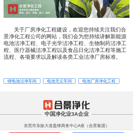
关于厂房
净化工程
建设，欢迎您持续关注我们合
景净化工程公司的网站，我们会为您持续讲解
新能源
电池洁净工程
、
电子光学洁净工程
、
生物制药洁净工
程
、
医疗器械洁净工程
以及
食品日化洁净工程
等施工
流程、各项要求以及解读
各类工业洁净厂房标准
。
锂电池洁净车间
电池无尘车间
电池厂房净化工程
中国净化业3A企业
东莞市东纵大道盈锋商务中心A座（合景集团）
版权所有 Copyright 2001-2022