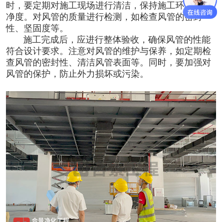
时，要定期对施工现场进行清洁，保持施工环境的洁
净度。对风管的质量进行检测，如检查风管的密封
性、坚固度等。
施工完成后，应进行整体验收，确保风管的性能
符合设计要求。注意对风管的维护与保养，如定期检
查风管的密封性、清洁风管表面等。同时，要加强对
风管的保护，防止外力损坏或污染。